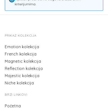
Emotion kolekcija
0
kriterijumima.
French kolekcija
0
Magnetic kolekcija
0
Ulja
0
PRIKAZ KOLEKCIJA
Muški parfemi
0
Emotion kolekcija
Unisex parfemi
0
French kolekcija
Niche kolekcija
0
Magnetic kolekcija
Majestic kolekcija
0
Reflection kolekcija
Majestic kolekcija
Niche kolekcija
BRZI LINKOVI
Početna