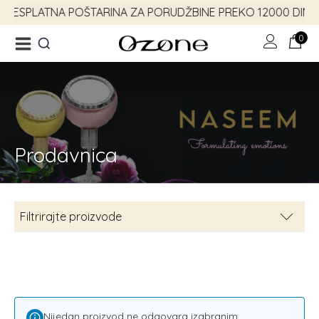
!
BESPLATNA POŠTARINA ZA PORUDŽBINE PREKO 12000 DINA
0
Prodavnica
Ukucaj minimum 3 slova
za prikaz rezultata
Filtrirajte proizvode
Parfemi
2
Reflection kolekcija
2
Ženski parfemi
2
Nijedan proizvod ne odgovara izabranim