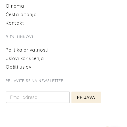
O nama
Česta pitanja
Kontakt
BITNI LINKOVI
Politika privatnosti
Uslovi korišćenja
Opšti uslovi
PRIJAVITE SE NA NEWSLETTER
E
E
m
PRIJAVA
m
a
a
i
i
l
l
*
*
E