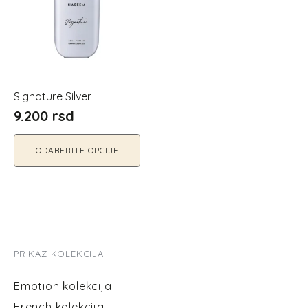
više
varijanti.
Opcije
mogu
biti
izabrane
Signature Silver
na
9.200
rsd
stranici
proizvoda.
ODABERITE OPCIJE
PRIKAZ KOLEKCIJA
Emotion kolekcija
French kolekcija