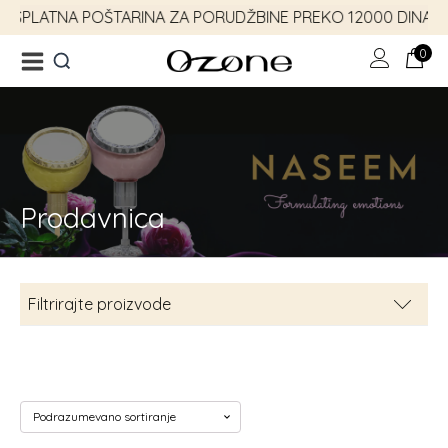
ESPLATNA POŠTARINA ZA PORUDŽBINE PREKO 12000 DINARA
0
Prodavnica
Ukucaj minimum 3 slova
za prikaz rezultata
Filtrirajte proizvode
Parfemi
3
Muški parfemi
3
Majestic kolekcija
3