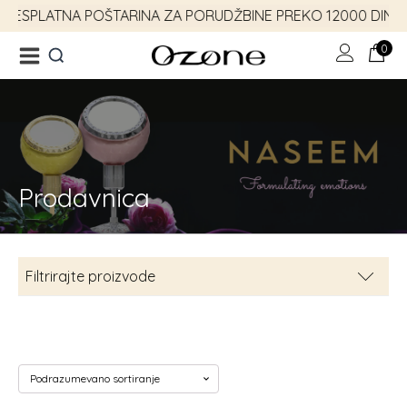
!
BESPLATNA POŠTARINA ZA PORUDŽBINE PREKO 12000 DINAR
0
Prodavnica
Ukucaj minimum 3 slova
za prikaz rezultata
Filtrirajte proizvode
Emotion kolekcija
8
Parfemi
8
Muški parfemi
3