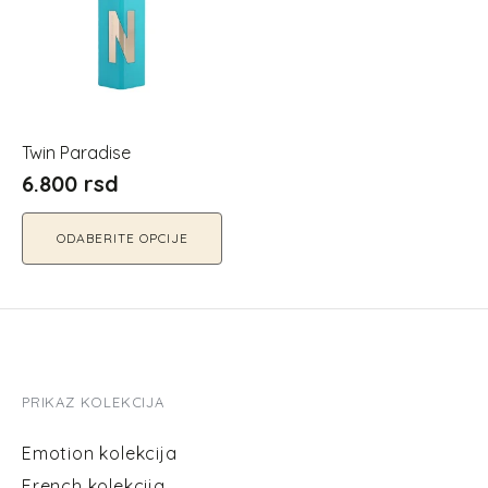
više
varijanti.
Opcije
mogu
biti
izabrane
Twin Paradise
na
6.800
rsd
stranici
proizvoda.
ODABERITE OPCIJE
PRIKAZ KOLEKCIJA
Emotion kolekcija
French kolekcija