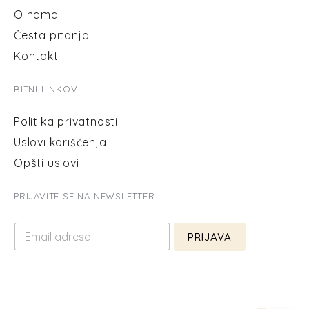
O nama
Česta pitanja
Kontakt
BITNI LINKOVI
Politika privatnosti
Uslovi korišćenja
Opšti uslovi
PRIJAVITE SE NA NEWSLETTER
E
E
m
PRIJAVA
m
a
a
i
i
l
l
*
*
E