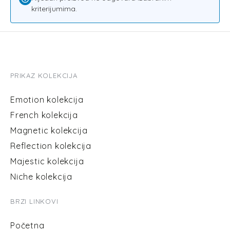
Ženski parfemi
3
kriterijumima.
Unisex parfemi
2
Reflection kolekcija
0
French kolekcija
0
PRIKAZ KOLEKCIJA
Magnetic kolekcija
0
Emotion kolekcija
Ulja
0
French kolekcija
Niche kolekcija
0
Magnetic kolekcija
Majestic kolekcija
0
Reflection kolekcija
Majestic kolekcija
Niche kolekcija
BRZI LINKOVI
Početna