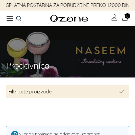
BESPLATNA POŠTARINA ZA PORUDŽBINE PREKO 12000 DINAR
0
Prodavnica
Ukucaj minimum 3 slova
za prikaz rezultata
Filtrirajte proizvode
Emotion kolekcija
8
Parfemi
8
Muški parfemi
3
Nijedan proizvod ne odgovara izabranim